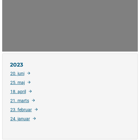
2023
20. juni
25. maj
18. april
21. marts
23. februar
24. januar